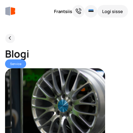
Frantsiis
Logi sisse
Blogi
Service