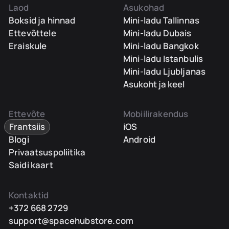
Laod
Asukohad
Boksid ja hinnad
Mini-ladu Tallinnas
Ettevõttele
Mini-ladu Dubais
Eraiskule
Mini-ladu Bangkok
Mini-ladu Istanbulis
Mini-ladu Ljubljanas
Asukoht ja keel
Ettevõte
Mobiilirakendus
Frantsiis
iOS
Blogi
Android
Privaatsuspoliitika
Saidi kaart
Kontaktid
+372 668 2729
support@spacehubstore.com