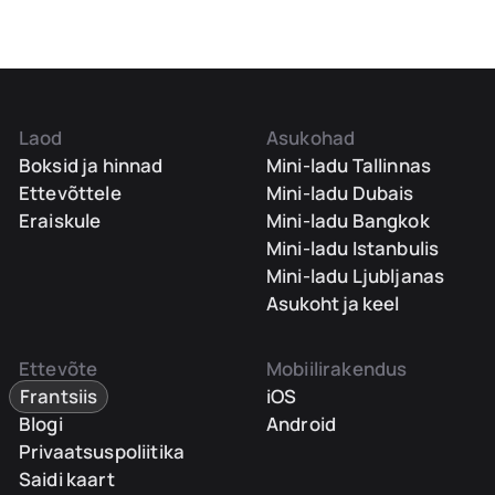
Laod
Asukohad
Boksid ja hinnad
Mini-ladu Tallinnas
Ettevõttele
Mini-ladu Dubais
Eraiskule
Mini-ladu Bangkok
Mini-ladu Istanbulis
Mini-ladu Ljubljanas
Asukoht ja keel
Ettevõte
Mobiilirakendus
Frantsiis
iOS
Blogi
Android
Privaatsuspoliitika
Saidi kaart