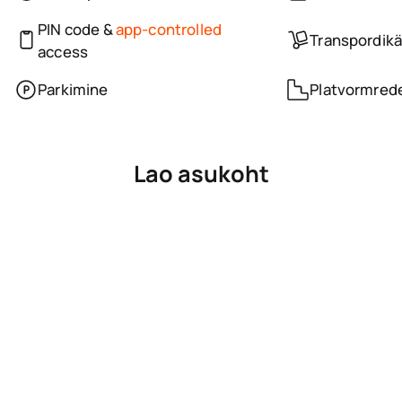
PIN code &
app-controlled
Transpordikä
access
Parkimine
Platvormred
Lao asukoht