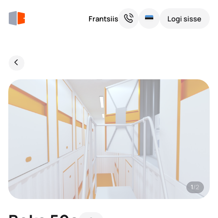
Frantsiis
Logi sisse
1
/2