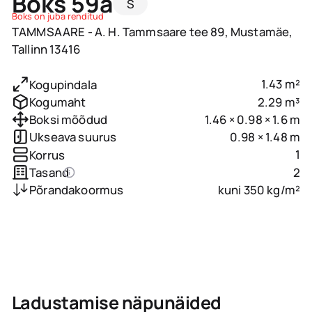
Boks 59a
S
Boks on juba renditud
TAMMSAARE - A. H. Tammsaare tee 89, Mustamäe,
Tallinn 13416
1.43 m²
Kogupindala
2.29 m³
Kogumaht
1.46 × 0.98 × 1.6 m
Boksi mõõdud
0.98 × 1.48 m
Ukseava suurus
1
Korrus
2
Tasand
kuni 350 kg/m²
Põrandakoormus
Ladustamise näpunäided