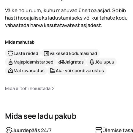
Väike hoiuruum, kuhu mahuvad ühe toa asjad. Sobib
hästi hooajaliseks ladustamiseks või kui tahate kodu
vabastada harva kasutatavatest asjadest.
Mida mahutab
Laste riided
Väikesed kodumasinad
Majapidamistarbed
Jalgratas
Jõulupuu
Matkavarustus
Aia- või spordivarustus
Mida ei tohi hoiustada
Mida see ladu pakub
Juurdepääs 24/7
Ülemise tasa