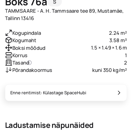
Boks 76a
S
TAMMSAARE - A. H. Tammsaare tee 89, Mustamäe,
Tallinn 13416
2.24 m²
Kogupindala
3.58 m³
Kogumaht
1.5 × 1.49 × 1.6 m
Boksi mõõdud
1
Korrus
2
Tasand
kuni 350 kg/m²
Põrandakoormus
Enne rentimist: Külastage SpaceHubi
Ladustamise näpunäided