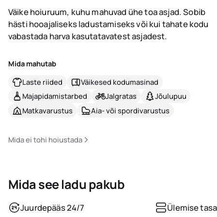
Väike hoiuruum, kuhu mahuvad ühe toa asjad. Sobib
hästi hooajaliseks ladustamiseks või kui tahate kodu
vabastada harva kasutatavatest asjadest.
Mida mahutab
Laste riided
Väikesed kodumasinad
Majapidamistarbed
Jalgratas
Jõulupuu
Matkavarustus
Aia- või spordivarustus
Mida ei tohi hoiustada
Mida see ladu pakub
Juurdepääs 24/7
Ülemise tasa