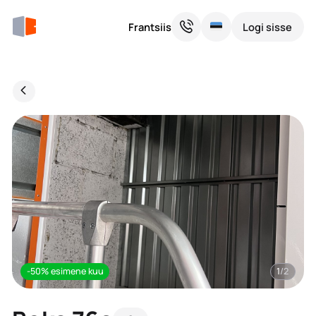
Frantsiis
Logi sisse
-50% esimene kuu
1
/2