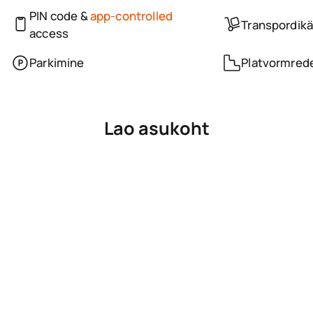
PIN code &
app-controlled
Transpordikä
access
Parkimine
Platvormred
Lao asukoht