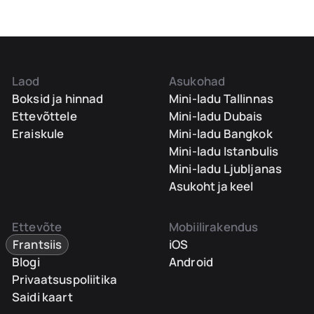
Laod
Asukohad
Boksid ja hinnad
Mini-ladu Tallinnas
Ettevõttele
Mini-ladu Dubais
Eraiskule
Mini-ladu Bangkok
Mini-ladu Istanbulis
Mini-ladu Ljubljanas
Asukoht ja keel
Ettevõte
Mobiilirakendus
Frantsiis
iOS
Blogi
Android
Privaatsuspoliitika
Saidi kaart