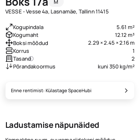
Boks 17a
M
VESSE - Vesse 4a, Lasnamäe, Tallinn 11415
5.61 m²
Kogupindala
12.12 m³
Kogumaht
2.29 × 2.45 × 2.16 m
Boksi mõõdud
1
Korrus
2
Tasand
kuni 350 kg/m²
Põrandakoormus
Enne rentimist: Külastage SpaceHubi
Ladustamise näpunäided
Kompaktne ruum, suurema riidekapi mõõdus.