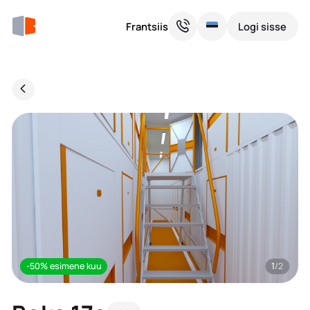
Frantsiis
Logi sisse
-50% esimene kuu
1
/2