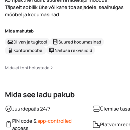
Täpselt sobilik ühe või kahe toa asjadele, sealhulgas
mööbel ja kodumasinad.
Mida mahutab
Diivan ja tugitool
Suured kodumasinad
Kontorimööbel
Näituse rekvisiidid
Mida ei tohi hoiustada
Mida see ladu pakub
Juurdepääs 24/7
Ülemise tasa
PIN code &
app-controlled
Platvormred
access