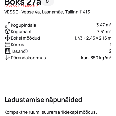
Boks 27a
M
Boks on juba renditud
VESSE - Vesse 4a, Lasnamäe, Tallinn 11415
3.47 m²
Kogupindala
7.51 m³
Kogumaht
1.43 × 2.43 × 2.16 m
Boksi mõõdud
1
Korrus
2
Tasand
kuni 350 kg/m²
Põrandakoormus
Ladustamise näpunäided
Kompaktne ruum, suurema riidekapi mõõdus.