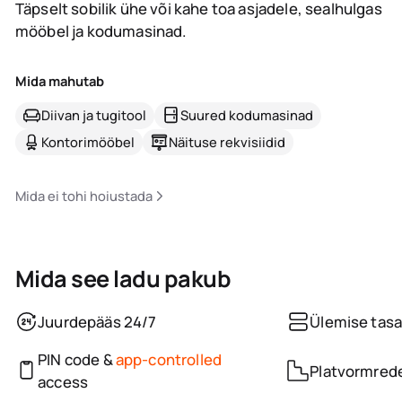
Täpselt sobilik ühe või kahe toa asjadele, sealhulgas
mööbel ja kodumasinad.
Mida mahutab
Diivan ja tugitool
Suured kodumasinad
Kontorimööbel
Näituse rekvisiidid
Mida ei tohi hoiustada
Mida see ladu pakub
Juurdepääs 24/7
Ülemise tasa
PIN code &
app-controlled
Platvormred
access