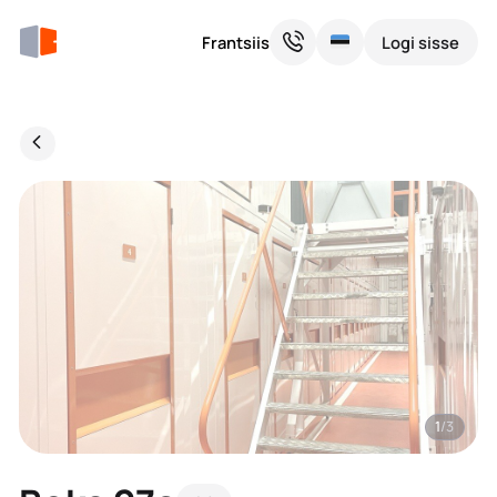
Frantsiis
Logi sisse
1
/3